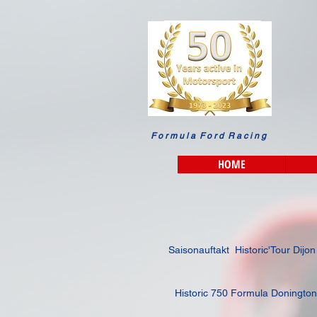
F o r m u l a F o r d R a c i n g
HOME
Saisonauftakt Historic'Tour Dijon
Historic 750 Formula Donington