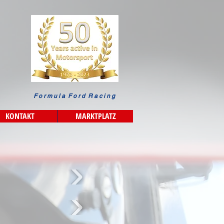
F o r m u l a F o r d R a c i n g
KONTAKT
MARKTPLATZ