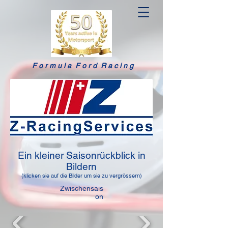
F o r m u l a F o r d R a c i n g
Ein kleiner Saisonrückblick in
Bildern
(klicken sie auf die Bilder um sie zu vergrössern)
Zwischensais
on